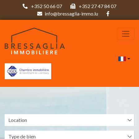
+352 50 66 07
+352 27 47 84 07
info@bressaglia-immo.lu