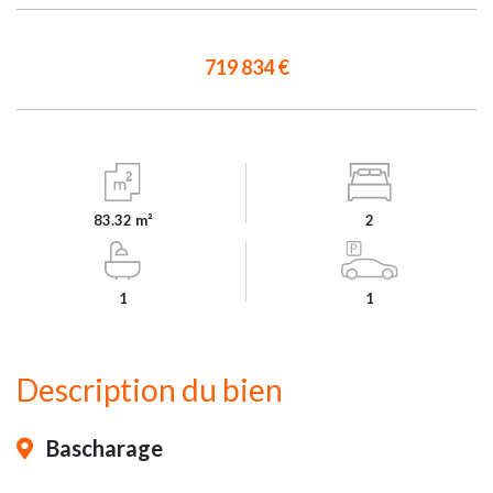
719 834 €
83.32 m²
2
1
1
Description du bien
Bascharage