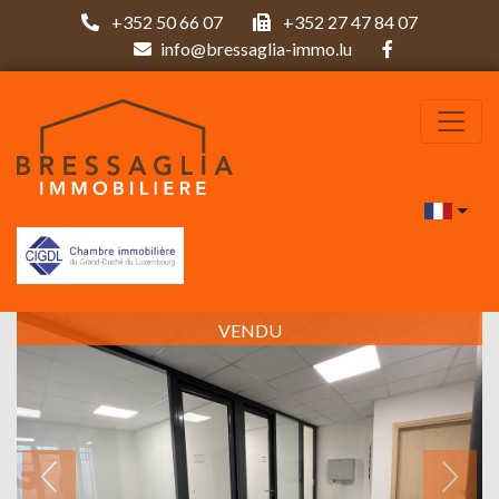
+352 50 66 07
+352 27 47 84 07
info@bressaglia-immo.lu
VENDU