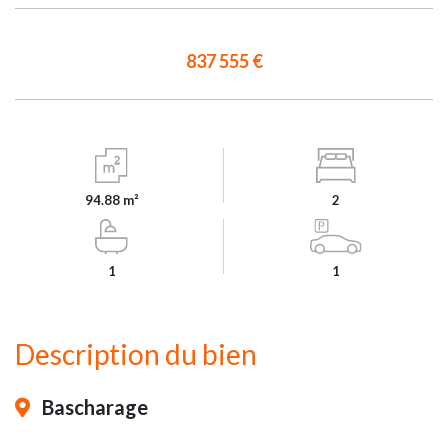
837 555 €
94.88 m²
2
1
1
Description du bien
Bascharage