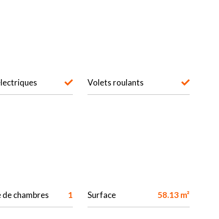
électriques
Volets roulants
 de chambres
1
Surface
58.13 m²