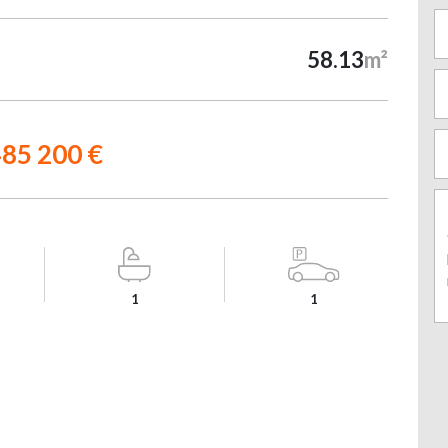
58.13
m²
85 200 €
1
1