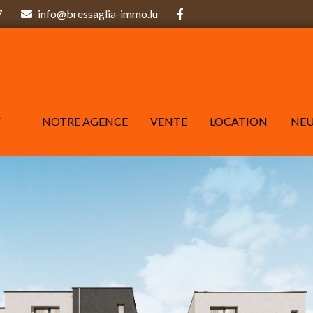
7
info@bressaglia-immo.lu
NOTRE AGENCE
VENTE
LOCATION
NE