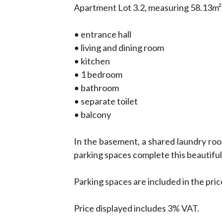
Apartment Lot 3.2, measuring 58.13m², 
• entrance hall
• living and dining room
• kitchen
• 1 bedroom
• bathroom
• separate toilet
• balcony
In the basement, a shared laundry room
parking spaces complete this beautifu
Parking spaces are included in the pric
Price displayed includes 3% VAT.