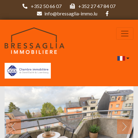
+352 50 66 07
+352 27 47 84 07
info@bressaglia-immo.lu